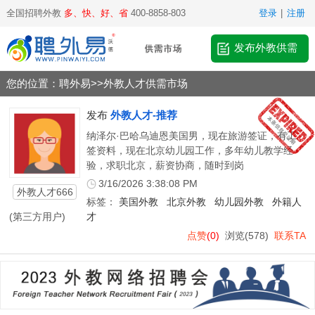
全国招聘外教
多、快、好、省
400-8858-803
登录
|
注册
发布外教供需
您的位置：
聘外易
>>
外教人才供需市场
发布
外教人才-推荐
纳泽尔·巴哈乌迪恩美国男，现在旅游签证，有工
签资料，现在北京幼儿园工作，多年幼儿教学经
验，求职北京，薪资协商，随时到岗
3/16/2026 3:38:08 PM
外教人才666
标签：
美国外教
北京外教
幼儿园外教
外籍人
(第三方用户)
才
点赞
(0)
浏览
(578)
联系TA