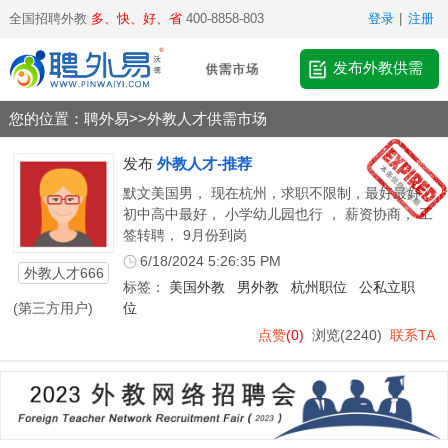
全国招聘外教
多、快、好、省
400-8858-803
登录
|
注册
发布外教供需
您的位置：
聘外易
>>
外教人才供需市场
发布
外教人才-推荐
默文美国男， 现在杭州，求职不限制，最好最好
初中高中最好， 小学幼儿园也行 ， 薪资协商， 工
签转聘， 9月份到岗
6/18/2024 5:26:35 PM
外教人才666
标签：
美国外教
男外教
杭州职位
公私立职
(第三方用户)
位
点赞
(0)
浏览
(2240)
联系TA