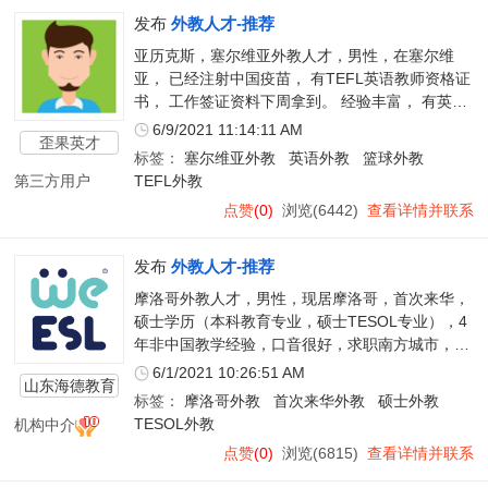
发布
外教人才-推荐
亚历克斯，塞尔维亚外教人才，男性，在塞尔维
亚， 已经注射中国疫苗， 有TEFL英语教师资格证
书， 工作签证资料下周拿到。 经验丰富， 有英语
+篮球经验， 发音很棒 想工签入境。
6/9/2021 11:14:11 AM
歪果英才
标签：
塞尔维亚外教
英语外教
篮球外教
第三方用户
TEFL外教
点赞
(0)
浏览(6442)
查看详情并联系
发布
外教人才-推荐
摩洛哥外教人才，男性，现居摩洛哥，首次来华，
硕士学历（本科教育专业，硕士TESOL专业），4
年非中国教学经验，口音很好，求职南方城市，能
打中国疫苗，薪资期望20k。
6/1/2021 10:26:51 AM
山东海德教育
标签：
摩洛哥外教
首次来华外教
硕士外教
服务有限公司
机构中介
TESOL外教
点赞
(0)
浏览(6815)
查看详情并联系