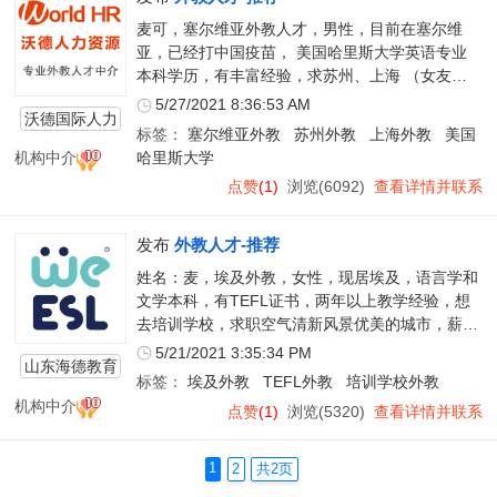
麦可，塞尔维亚外教人才，男性，目前在塞尔维
亚，已经打中国疫苗， 美国哈里斯大学英语专业
本科学历，有丰富经验，求苏州、上海 （女友在
江苏）等职位， 希望工签入境。
5/27/2021 8:36:53 AM
沃德国际人力
标签：
塞尔维亚外教
苏州外教
上海外教
美国
资源
机构中介
哈里斯大学
点赞
(1)
浏览(6092)
查看详情并联系
发布
外教人才-推荐
姓名：麦，埃及外教，女性，现居埃及，语言学和
文学本科，有TEFL证书，两年以上教学经验，想
去培训学校，求职空气清新风景优美的城市，薪资
期待18K，口音不错，已经打了中国疫苗。
5/21/2021 3:35:34 PM
山东海德教育
标签：
埃及外教
TEFL外教
培训学校外教
服务有限公司
机构中介
点赞
(1)
浏览(5320)
查看详情并联系
1
2
共2页