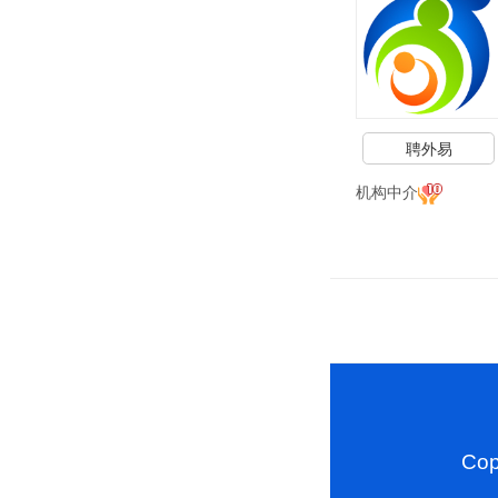
聘外易
机构中介
Cop