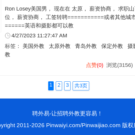
Ron Losey美国男， 现在在 太原， 薪资协商， 求
位， 薪资协商， 工签转聘===========或者其他
======英语和摄影都可以教
4/27/2023 11:27:47 AM
标签：
美国外教
太原外教
青岛外教
保定外教
摄
教
点赞
(0)
浏览(3156
1
2
3
共3页
聘外易-让招聘外教更容易！
yright 2011-2026 Pinwaiyi.com/Pinwaijiao.com 