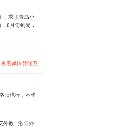
， 求职青岛小
商，8月份到岗，
)
查看详情并联系
，洛阳也行，不坐
安外教
洛阳外